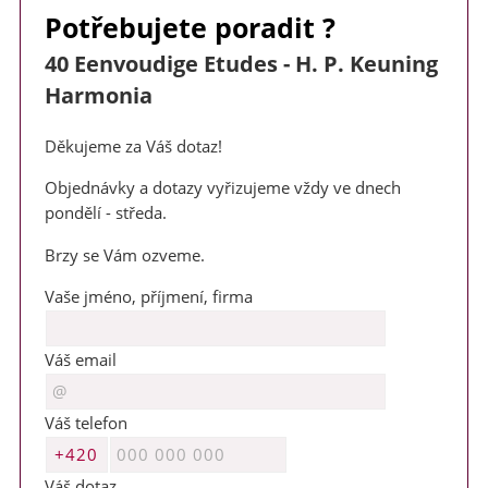
Potřebujete poradit ?
40 Eenvoudige Etudes - H. P. Keuning
Harmonia
Děkujeme za Váš dotaz!
Milí příznivci zobcové flétny,
Objednávky a dotazy vyřizujeme vždy ve dnech
v termínu 3. - 7. srpna 2026 jsem na táborě jako vedoucí. V
pondělí - středa.
místě není signál. Veškeré objednávky a požadavky vyřídím po
tomto datu.
Brzy se Vám ozveme.
Děkuji za pochopení a přeji hezké letní dny
Vaše jméno, příjmení, firma
Markéta
Váš email
Váš telefon
Váš dotaz