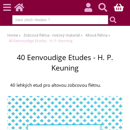
Home
Zobcová flétna - notový materiál
Altová flétna
40 Eenvoudige Etudes - H. P. Keuning
40 Eenvoudige Etudes - H. P.
Keuning
40 lehkých etud pro altovou zobcovou flétnu.