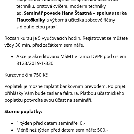
techniku, prstová cvičení, moderní techniky
ad.
Seminář povede Hana Šťastná – spoluautorka
Flautoškolky
a výborná učitelka zobcové flétny
s dlouholetou praxí.
Rozsah kurzu je 5 vyučovacích hodin. Registrovat se můžete
vždy 30 min. před začátkem semináře.
Akce je akreditována MŠMT v rámci DVPP pod číslem
8123/2019-1-330
Kurzovné činí 750 Kč
Milí příznivci zobcové flétny,
v termínu 3. - 7. srpna 2026 jsem na táborě jako vedoucí. V
Poplatek je možné zaplatit bankovním převodem. Po přijetí
místě není signál. Veškeré objednávky a požadavky vyřídím po
přihlášky Vám bude zaslána faktura. Platbou účastnického
tomto datu.
poplatku potvrdíte svou účast na semináři.
Děkuji za pochopení a přeji hezké letní dny
Storno poplatky:
Markéta
1 týden před datem semináře: 0,-
Méně než týden před datem semináře: 500,-