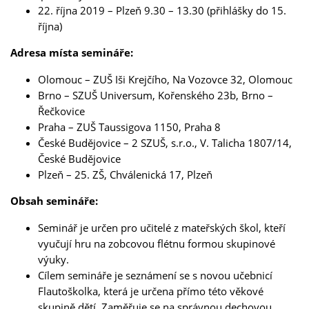
22. října 2019 – Plzeň 9.30 – 13.30 (přihlášky do 15.
října)
Adresa místa semináře:
Olomouc – ZUŠ Iši Krejčího, Na Vozovce 32, Olomouc
Brno – SZUŠ Universum, Kořenského 23b, Brno –
Řečkovice
Praha – ZUŠ Taussigova 1150, Praha 8
České Budějovice – 2 SZUŠ, s.r.o., V. Talicha 1807/14,
České Budějovice
Plzeň – 25. ZŠ, Chválenická 17, Plzeň
Obsah semináře:
Seminář je určen pro učitelé z mateřských škol, kteří
vyučují hru na zobcovou flétnu formou skupinové
výuky.
Cílem semináře je seznámení se s novou učebnicí
Flautoškolka, která je určena přímo této věkové
skupině dětí. Zaměřuje se na správnou dechovou