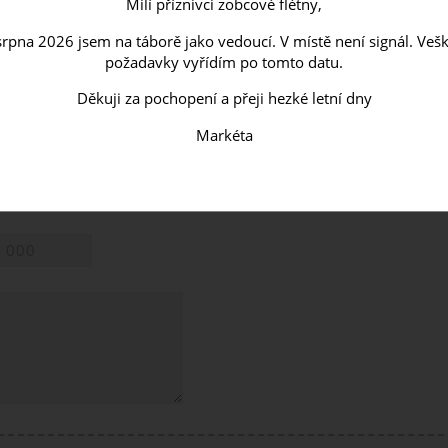
Milí příznivci zobcové flétny,
y vyřizujeme vždy ve dnech pondělí - středa.
 srpna 2026 jsem na táborě jako vedoucí. V místě není signál. Ve
požadavky vyřídím po tomto datu.
me.
Děkuji za pochopení a přeji hezké letní dny
ní, firma
Markéta