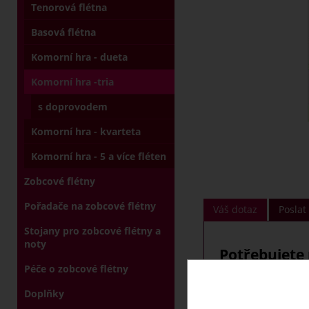
Tenorová flétna
Basová flétna
Komorní hra - dueta
Komorní hra -tria
s doprovodem
Komorní hra - kvarteta
Komorní hra - 5 a více fléten
Zobcové flétny
Pořadače na zobcové flétny
Váš dotaz
Posla
Stojany pro zobcové flétny a
noty
Potřebujete 
Péče o zobcové flétny
Articulator III
Doplňky
Děkujeme za Váš d