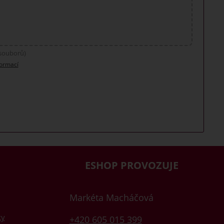
 souborů)
formací
ESHOP PROVOZUJE
Markéta Macháčová
ky
+420 605 015 399