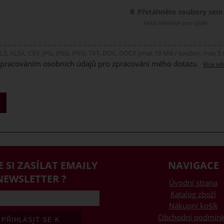
📎 Přetáhněte soubory sem
nebo klikněte pro výběr
LS, XLSX, CSV, JPG, JPEG, PNG, TXT, DOC, DOCX (max 10 MB / soubor, max 5
zpracováním osobních údajů pro zpracování mého dotazu
Více in
E SI ZASÍLAT EMAILY
NAVIGACE
NEWSLETTER ?
Úvodní strana
Katalog zboží
Nákupní košík
Obchodní podmín