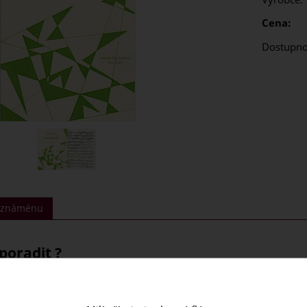
Cena:
Dostupno
t známénu
poradit ?
 - A. Dorwarth Edition Tre Fontane
otaz!