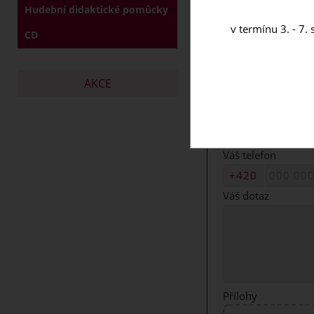
Hudební didaktické pomůcky
Objednávky a dotaz
v termínu 3. - 7.
CD
Brzy se Vám ozve
Vaše jméno, příjme
AKCE
Váš email
Váš telefon
Váš dotaz
Přílohy