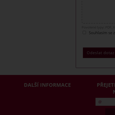
Povolené typy: PDF, X
Souhlasím se 
DALŠÍ INFORMACE
PŘEJET