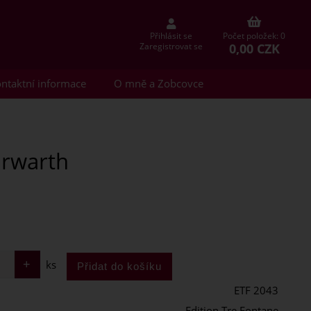
Přihlásit se
Počet položek: 0
0,00 CZK
Zaregistrovat se
ntaktní informace
O mně a Zobcovce
Dorwarth
ks
ETF 2043
Edition Tre Fontane