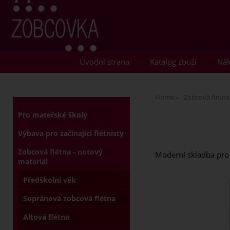
Úvodní strana
Katalog zboží
Nák
Home
Zobcová flétna
Pro mateřské školy
Výbava pro začínající flétnisty
Zobcová flétna - notový
Moderní skladba pro 
materiál
Předškolní věk
Sopránová zobcová flétna
Altová flétna