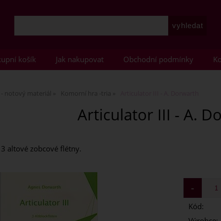
upní košík
Jak nakupovat
Obchodní podmínky
Ko
 - notový materiál
Komorní hra -tria
Articulator III - A. Dorwarth
Articulator III - A. 
3 altové zobcové flétny.
Kód:
Výrobce: