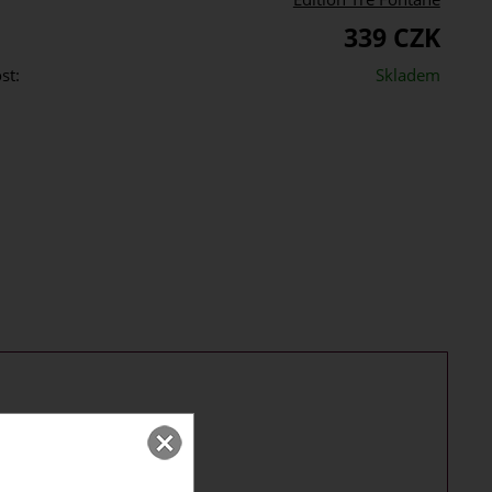
339 CZK
st:
Skladem