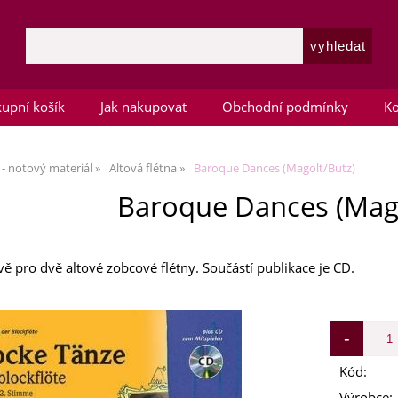
upní košík
Jak nakupovat
Obchodní podmínky
Ko
 - notový materiál
Altová flétna
Baroque Dances (Magolt/Butz)
Baroque Dances (Mago
ě pro dvě altové zobcové flétny. Součástí publikace je CD.
Kód:
Výrobce: