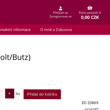
Přihlásit se
Počet položek: 0
0,00 CZK
Zaregistrovat se
ntaktní informace
O mně a Zobcovce
lt/Butz)
ks
ED 20869
SCHOTT