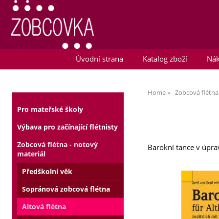
Úvodní strana
Katalog zboží
Nák
Home
Zobcová flétna
Pro mateřské školy
Výbava pro začínající flétnisty
Zobcová flétna - notový
Barokní tance v úprav
materiál
Předškolní věk
Sopránová zobcová flétna
Altová flétna