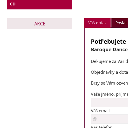
CD
Váš dotaz
Posla
AKCE
Potřebujete 
v termínu 3. - 7.
Baroque Dance
Děkujeme za Váš d
Objednávky a dotaz
Brzy se Vám ozve
Vaše jméno, příjme
Váš email
Váš telefon