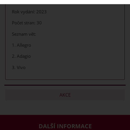
Rok vydání: 2023
Počet stran: 30
Seznam vět:
1. Allegro
2. Adagio
3. Vivo
AKCE
DALŠÍ INFORMACE