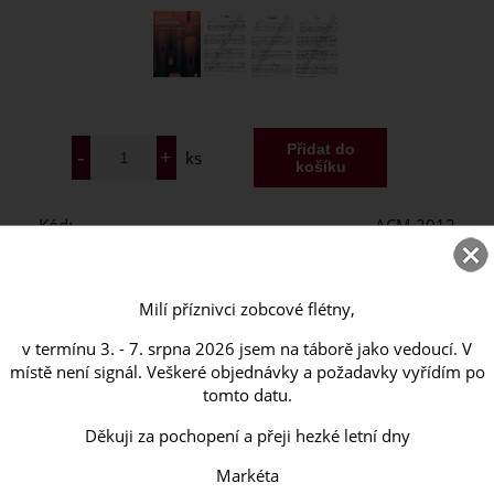
ks
Kód:
ACM 2012
Výrobce:
Acanthus-music
625 CZK
Cena:
Milí příznivci zobcové flétny,
Dostupnost:
Skladem
v termínu 3. - 7. srpna 2026 jsem na táborě jako vedoucí. V
místě není signál. Veškeré objednávky a požadavky vyřídím po
tomto datu.
Popis
Děkuji za pochopení a přeji hezké letní dny
Váš dotaz
Poslat známénu
Markéta