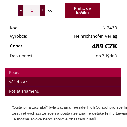
ks
Kód:
N 2439
Výrobce:
Heinrichshofen Verlag
489 CZK
Cena:
Dostupnost:
do 3 týdnů
Popis
Váš dotaz
Poslat známénu
"Suita plná zázraků" byla zadána Teeside High School pro své hr
Šest vět vychází ze scén a postav ze známé dětské knihy Lewise C
Je možné sólové nebo sborové obsazení hlasů.
