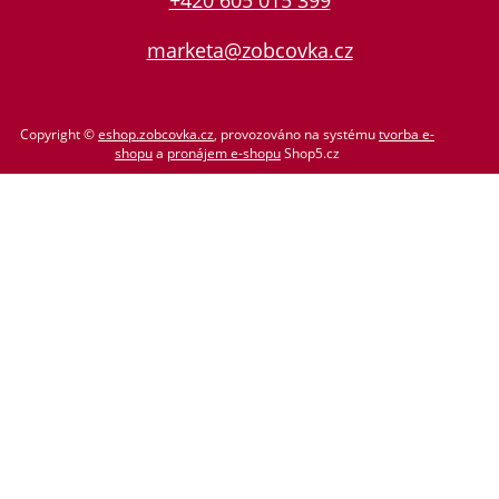
marketa@zobcovka.cz
Copyright ©
eshop.zobcovka.cz
,
provozováno na systému
tvorba e-
shopu
a
pronájem e-shopu
Shop5.cz