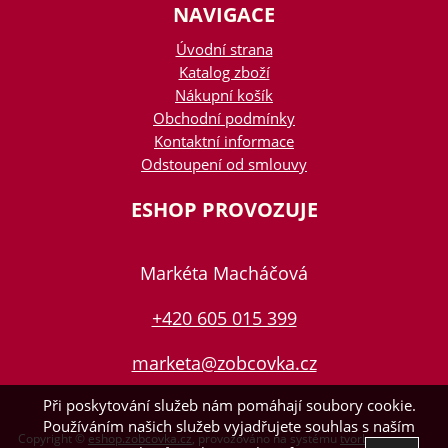
NAVIGACE
Úvodní strana
Katalog zboží
Nákupní košík
Obchodní podmínky
Kontaktní informace
Odstoupení od smlouvy
ESHOP PROVOZUJE
Markéta Macháčová
+420 605 015 399
marketa@zobcovka.cz
Při poskytování služeb nám pomáhají soubory cookie.
Používáním našich služeb vyjadřujete souhlas s naším
Copyright ©
eshop.zobcovka.cz
,
provozováno na systému
tvorba e-