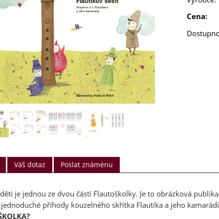
Cena:
Dostupno
Váš dotaz
Poslat známénu
 děti je jednou ze dvou částí Flautoškolky. Je to obrázková publika
 jednoduché příhody kouzelného skřítka Flautíka a jeho kamarád
ŠKOLKA?