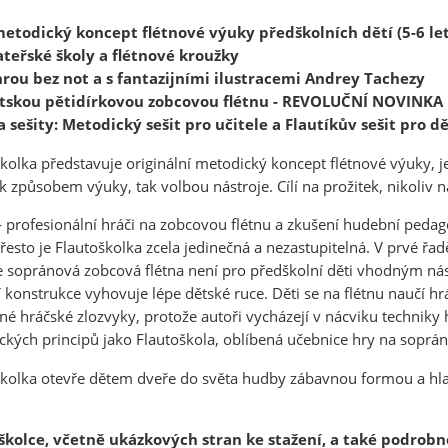
etodický koncept flétnové výuky předškolních dětí (5-6 let
teřské školy a flétnové kroužky
hrou bez not a s fantazijními ilustracemi Andrey Tachezy
tskou pětidírkovou zobcovou flétnu - REVOLUČNÍ NOVINKA
 sešity: Metodický sešit pro učitele a Flautíkův sešit pro dě
kolka představuje originální metodický koncept flétnové výuky, 
k způsobem výuky, tak volbou nástroje. Cílí na prožitek, nikoliv 
- profesionální hráči na zobcovou flétnu a zkušení hudební peda
řesto je Flautoškolka zcela jedinečná a nezastupitelná. V prvé ř
 sopránová zobcová flétna není pro předškolní děti vhodným nástr
jí konstrukce vyhovuje lépe dětské ruce. Děti se na flétnu naučí h
né hráčské zlozvyky, protože autoři vycházejí v nácviku techniky
kých principů jako Flautoškola, oblíbená učebnice hry na soprá
kolka otevře dětem dveře do světa hudby zábavnou formou a hlav
školce, včetně ukázkových stran ke stažení, a také podrobno