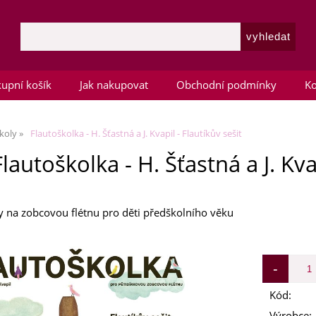
upní košík
Jak nakupovat
Obchodní podmínky
Ko
koly
Flautoškolka - H. Šťastná a J. Kvapil - Flautíkův sešit
Flautoškolka - H. Šťastná a J. Kva
 na zobcovou flétnu pro děti předškolního věku
Kód:
Výrobce: