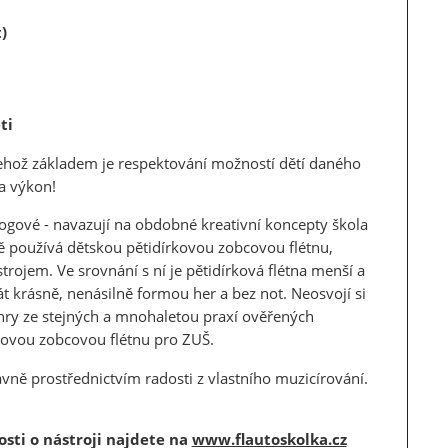
)
ti
jehož základem je respektování možností dětí daného
na výkon!
gogové - navazují na obdobné kreativní koncepty škola
adě používá dětskou pětidírkovou zobcovou flétnu,
ojem. Ve srovnání s ní je pětidírková flétna menší a
rát krásně, nenásilně formou her a bez not. Neosvojí si
 hry ze stejných a mnohaletou praxí ověřených
novou zobcovou flétnu pro ZUŠ.
ně prostřednictvím radosti z vlastního muzicírování.
sti o nástroji najdete na
www.flautoskolka.cz