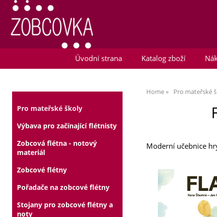
Úvodní strana
Katalog zboží
Nák
Home
Pro mateřské š
Pro mateřské školy
Výbava pro začínající flétnisty
Zobcová flétna - notový
Moderní učebnice hry
materiál
Zobcové flétny
Pořadače na zobcové flétny
Stojany pro zobcové flétny a
noty