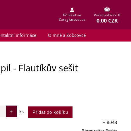
Přihlásit se
Počet položek: 0
0,00 CZK
Zaregistrovat se
ntaktní informace
O mně a Zobcovce
pil - Flautíkův sešit
ks
H 8043
Bärenreiter Praha