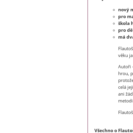
nový m
pro ma
škola 
pro dě
má dva
Flautoš
věku ja
Autoři 
hrou, p
protože
celá je
ani žád
metodic
Flautoš
Všechno o Flauto