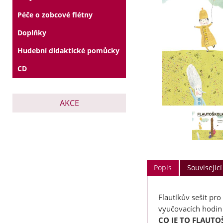
Péče o zobcové flétny
Doplňky
Hudební didaktické pomůcky
CD
AKCE
Popis
Související
Flautíkův sešit pro
vyučovacích hodin
CO JE TO FLAUTO