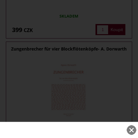
SKLADEM
399
CZK
Zungenbrecher für vier Blockflötenköpfe- A. Dorwarth
Moderní skladba pro 4 hráče na hlavice zobcových fléten.