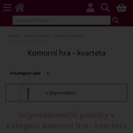
Home
Zobcová flétna - notový materiál
Komorní hra - kvarteta
Komorní hra - kvarteta
O kategorii výše
s doprovodem
nejprodávanější položky v
kategorii Komorní hra - kvarteta