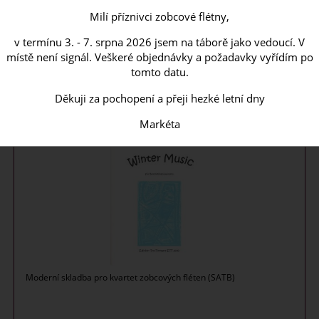
Milí příznivci zobcové flétny,
SKLADEM
v termínu 3. - 7. srpna 2026 jsem na táborě jako vedoucí. V
185
CZK
místě není signál. Veškeré objednávky a požadavky vyřídím po
tomto datu.
Děkuji za pochopení a přeji hezké letní dny
Winter Music - B. Hagvall
Markéta
Moderní skladba pro kvartet zobcových fléten (SATB)