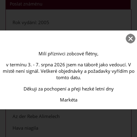
Poslat známénu
Rok vydání: 2005
Počet stran: 64
Seznam skladeb:
Milí příznivci zobcové flétny,
Tumbalalayka
v termínu 3. - 7. srpna 2026 jsem na táborě jako vedoucí. V
Ich hob a kleynen yingele
místě není signál. Veškeré objednávky a požadavky vyřídím po
tomto datu.
Kirja jefejfija
Děkuji za pochopení a přeji hezké letní dny
Hevenu shalom alejchem
Markéta
Du meydele, du shayns
Az der Rebe Alimelech
Hava niagila