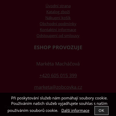
Úvodní strana
Katalog zboží
Nákupní košík
Obchodní podmínky
Kontaktní informace
Odstoupení od smlouvy
ESHOP PROVOZUJE
Markéta Macháčová
+420 605 015 399
marketa@zobcovka.cz
Při poskytování služeb nám pomáhají soubory cookie.
Používáním našich služeb vyjadřujete souhlas s naším
Copyright ©
eshop.zobcovka.cz
,
provozováno na systému
tvorba e-
používáním souborů cookie.
Další informace
shopu
a
pronájem e-shopu
Shop5.cz