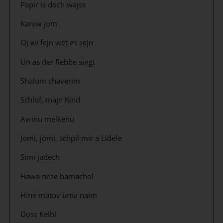
Papir is doch wajss
Karew jom
Oj wi fejn wet es sejn
Un as der Rebbe singt
Shalom chaverim
Schlof, majn Kind
Awinu melkenu
Jomi, jomi, schpil mir a Lidele
Simi jadech
Hawa neze bamachol
Hine matov uma naim
Doss Kelbl