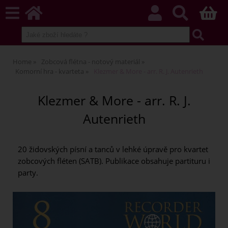
Home
Zobcová flétna - notový materiál
Komorní hra - kvarteta
Klezmer & More - arr. R. J. Autenrieth
Klezmer & More - arr. R. J.
Autenrieth
20 židovských písní a tanců v lehké úpravě pro kvartet
zobcových fléten (SATB). Publikace obsahuje partituru i
party.