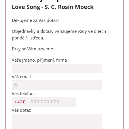
Love Song - S. C. Rosin Moeck
Děkujeme za Váš dotaz!
Objednávky a dotazy vyřizujeme vždy ve dnech
Milí příznivci zobcové flétny,
pondělí - středa.
v termínu 3. - 7. srpna 2026 jsem na táborě jako vedoucí. V
Brzy se Vám ozveme.
místě není signál. Veškeré objednávky a požadavky vyřídím po
tomto datu.
Vaše jméno, příjmení, firma
Děkuji za pochopení a přeji hezké letní dny
Váš email
Markéta
Váš telefon
Váš dotaz