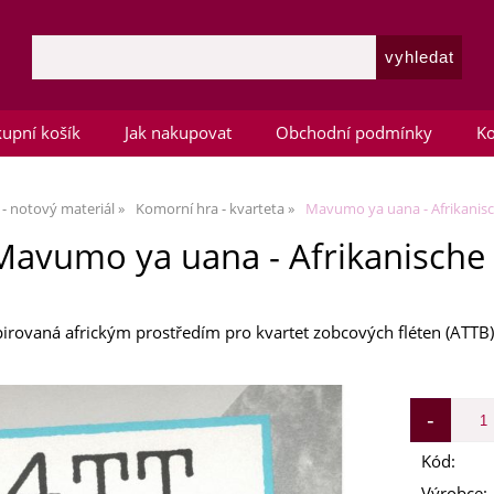
upní košík
Jak nakupovat
Obchodní podmínky
Ko
 - notový materiál
Komorní hra - kvarteta
Mavumo ya uana - Afrikanische
Mavumo ya uana - Afrikanische Su
irovaná africkým prostředím pro kvartet zobcových fléten (ATTB)
Kód:
Výrobce: