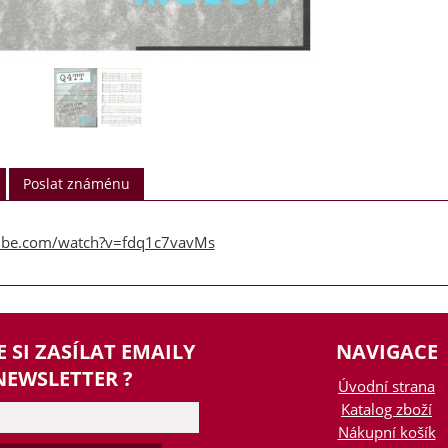
Poslat známénu
ube.com/watch?v=fdq1c7vavMs
E SI ZASÍLAT EMAILY
NAVIGACE
NEWSLETTER ?
Úvodní strana
Katalog zboží
Nákupní košík