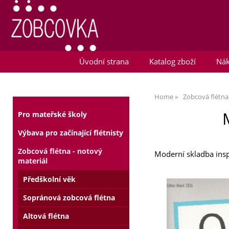
Úvodní strana
Katalog zboží
Nák
Home
Zobcová flétna
Pro mateřské školy
Výbava pro začínající flétnisty
Zobcová flétna - notový
Moderní skladba insp
materiál
Předškolní věk
Sopránová zobcová flétna
Altová flétna