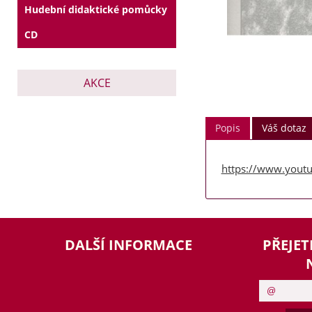
Hudební didaktické pomůcky
CD
AKCE
Popis
Váš dotaz
https://www.yout
DALŠÍ INFORMACE
PŘEJET