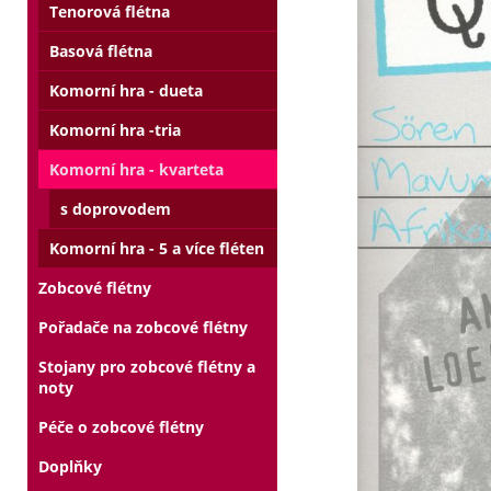
Tenorová flétna
Basová flétna
Komorní hra - dueta
Komorní hra -tria
Komorní hra - kvarteta
s doprovodem
Komorní hra - 5 a více fléten
Zobcové flétny
Pořadače na zobcové flétny
Stojany pro zobcové flétny a
noty
Péče o zobcové flétny
Doplňky