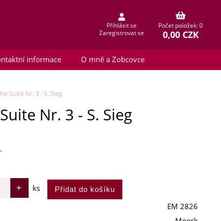
Přihlásit se
Počet položek: 0
0,00 CZK
Zaregistrovat se
ntaktní informace
O mně a Zobcovce
 Suite Nr. 3 - S. Sieg
ite Nr. 3 - S. Sieg
.
ks
EM 2826
Moeck