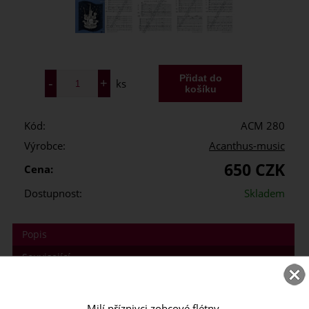
ks
Kód:
ACM 280
Výrobce:
Acanthus-music
650 CZK
Cena:
Dostupnost:
Skladem
Popis
Související
Váš dotaz
Poslat známénu
Milí příznivci zobcové flétny,