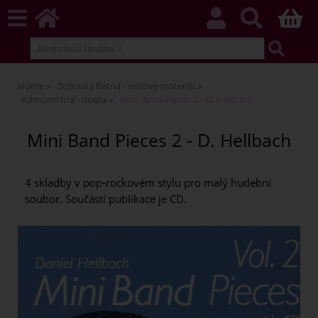
Home
Zobcová flétna - notový materiál
Komorní hra - dueta
Mini Band Pieces 2 - D. Hellbach
Mini Band Pieces 2 - D. Hellbach
4 skladby v pop-rockovém stylu pro malý hudební
soubor. Součástí publikace je CD.