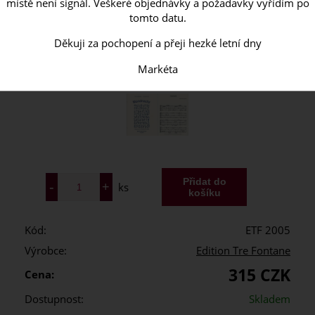
místě není signál. Veškeré objednávky a požadavky vyřídím po
tomto datu.
Děkuji za pochopení a přeji hezké letní dny
Markéta
ks
Kód:
ETF 2005
Výrobce:
Edition Tre Fontane
315 CZK
Cena:
Dostupnost:
Skladem