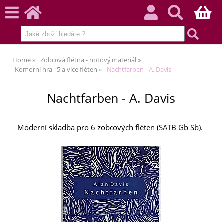
Home
Zobcová flétna - notový materiál
Komorní hra - 5 a více fléten
Nachtfarben - A. Davis
Nachtfarben - A. Davis
Moderní skladba pro 6 zobcových fléten (SATB Gb Sb).