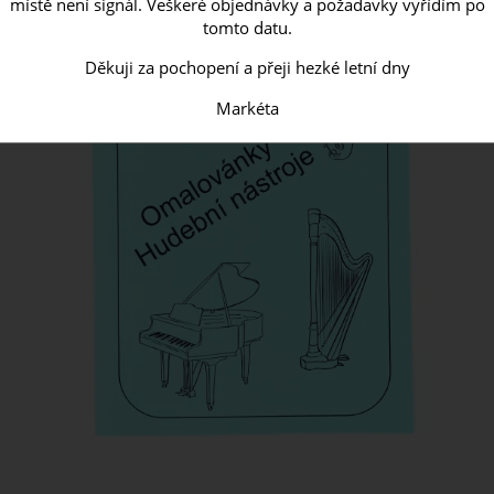
místě není signál. Veškeré objednávky a požadavky vyřídím po
tomto datu.
Děkuji za pochopení a přeji hezké letní dny
Markéta