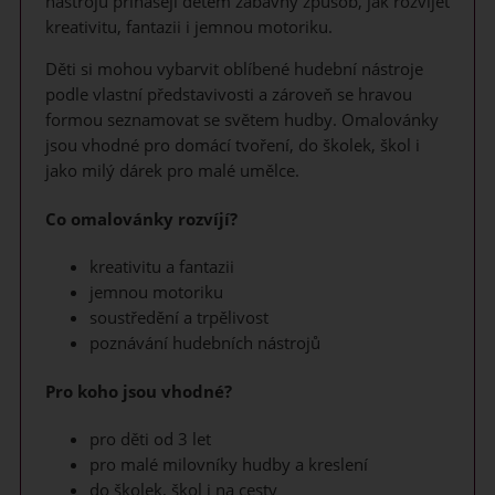
nástrojů přinášejí dětem zábavný způsob, jak rozvíjet
kreativitu, fantazii i jemnou motoriku.
Děti si mohou vybarvit oblíbené hudební nástroje
podle vlastní představivosti a zároveň se hravou
formou seznamovat se světem hudby. Omalovánky
jsou vhodné pro domácí tvoření, do školek, škol i
jako milý dárek pro malé umělce.
Co omalovánky rozvíjí?
kreativitu a fantazii
jemnou motoriku
soustředění a trpělivost
poznávání hudebních nástrojů
Pro koho jsou vhodné?
pro děti od 3 let
pro malé milovníky hudby a kreslení
do školek, škol i na cesty