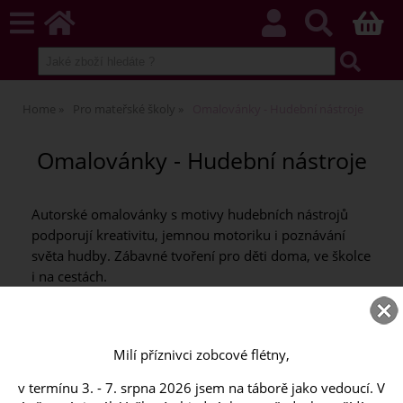
Home
Pro mateřské školy
Omalovánky - Hudební nástroje
Omalovánky - Hudební nástroje
Autorské omalovánky s motivy hudebních nástrojů
podporují kreativitu, jemnou motoriku i poznávání
světa hudby. Zábavné tvoření pro děti doma, ve školce
i na cestách.
Milí příznivci zobcové flétny,
v termínu 3. - 7. srpna 2026 jsem na táborě jako vedoucí. V