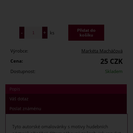
ks
Výrobce:
Markéta Macháčová
25 CZK
Cena:
Dostupnost:
Skladem
Popis
Váš dotaz
Poslat známénu
Tyto autorské omalovánky s motivy hudebních