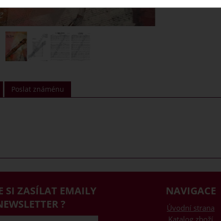
Poslat známénu
E SI ZASÍLAT EMAILY
NAVIGACE
NEWSLETTER ?
Úvodní strana
Katalog zboží