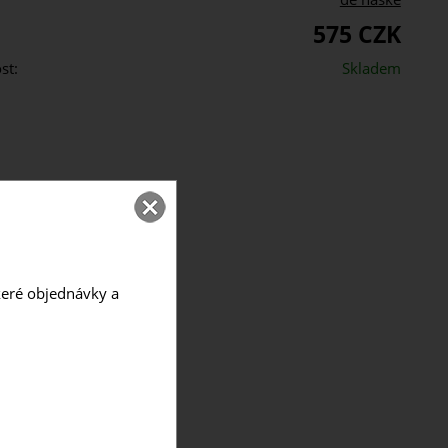
575 CZK
st:
Skladem
škeré objednávky a