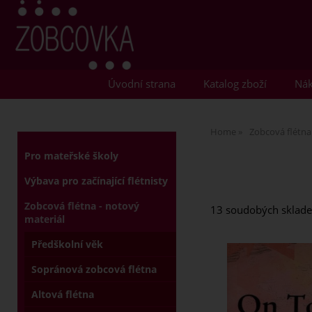
Úvodní strana
Katalog zboží
Nák
Home
Zobcová flétna
Pro mateřské školy
Výbava pro začínající flétnisty
Zobcová flétna - notový
13 soudobých skladeb
materiál
Předškolní věk
Sopránová zobcová flétna
Altová flétna