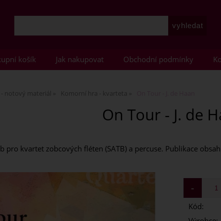
upní košík
Jak nakupovat
Obchodní podmínky
Ko
 - notový materiál
Komorní hra - kvarteta
On Tour - J. de Haan
On Tour - J. de 
 pro kvartet zobcových fléten (SATB) a percuse. Publikace obsahuj
Kód:
Výrobce: