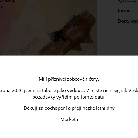
Cena:
Dostupno
Milí příznivci zobcové flétny,
 srpna 2026 jsem na táborě jako vedoucí. V místě není signál. Ve
požadavky vyřídím po tomto datu.
Děkuji za pochopení a přeji hezké letní dny
Markéta