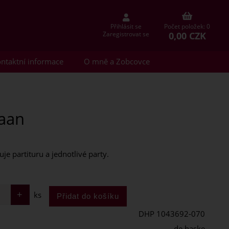
Přihlásit se
Počet položek: 0
0,00 CZK
Zaregistrovat se
ntaktní informace
O mně a Zobcovce
Haan
e partituru a jednotlivé party.
ks
DHP 1043692-070
de haske