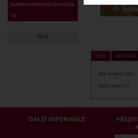
Hudební didaktické pomůcky
CD
AKCE
Popis
Váš dotaz
Rok vydání: 2004
Počet stran: 71
DALŠÍ INFORMACE
PŘEJET