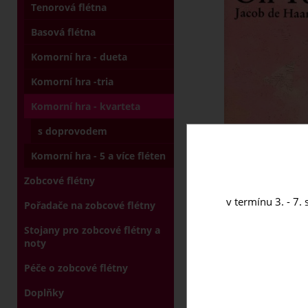
Tenorová flétna
Basová flétna
Komorní hra - dueta
Komorní hra -tria
Komorní hra - kvarteta
s doprovodem
Komorní hra - 5 a více fléten
Zobcové flétny
v termínu 3. - 7.
Pořadače na zobcové flétny
Stojany pro zobcové flétny a
noty
Péče o zobcové flétny
Doplňky