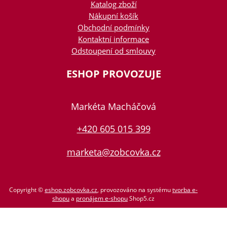
Katalog zboží
Nákupní košík
Obchodní podmínky
Kontaktní informace
Odstoupení od smlouvy
ESHOP PROVOZUJE
Markéta Macháčová
+420 605 015 399
marketa@zobcovka.cz
Copyright ©
eshop.zobcovka.cz
,
provozováno na systému
tvorba e-
shopu
a
pronájem e-shopu
Shop5.cz