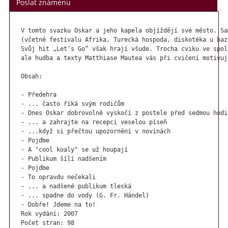
tomto datu.
Poslat známénu
Děkuji za pochopení a přeji hezké letní dny
V tomto svazku Oskar a jeho kapela objíždějí své město. Sa
Markéta
(včetně festivalu Afrika, Turecká hospoda, diskotéka u baz
Svůj hit „Let’s Go“ však hrají všude. Trocha cviku ve spol
ale hudba a texty Matthiase Mautea vás při cvičení motivují
Obsah:

- Předehra

- ... často říká svým rodičům

- Dnes Oskar dobrovolně vyskočí z postele před sedmou hodin
- ... a zahrajte na recepci veselou píseň

- ...když si přečtou upozornění v novinách

- Pojďme

- A "cool koaly" se už houpají

- Publikum šílí nadšením

- Pojďme

- To opravdu nečekali

- ... a nadšené publikum tleská

- ... spadne do vody (G. Fr. Händel)

- Dobře! Jdeme na to!
Rok vydání: 2007
Počet stran: 98