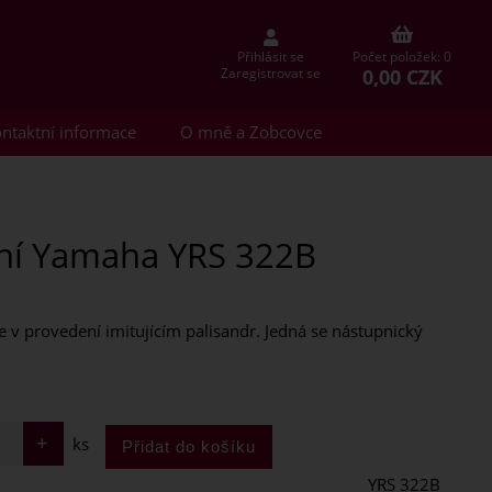
Přihlásit se
Počet položek: 0
0,00 CZK
Zaregistrovat se
ntaktní informace
O mně a Zobcovce
kní Yamaha YRS 322B
 v provedení imitujícím palisandr. Jedná se nástupnický
ks
YRS 322B