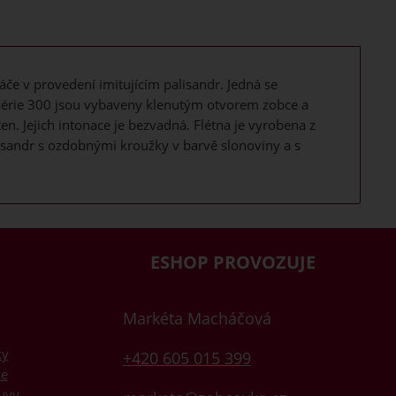
če v provedení imitujícím palisandr. Jedná se
série 300 jsou vybaveny klenutým otvorem zobce a
ten. Jejich intonace je bezvadná. Flétna je vyrobena z
lisandr s ozdobnými kroužky v barvě slonoviny a s
ESHOP PROVOZUJE
Markéta Macháčová
ky
+420 605 015 399
ce
uvy