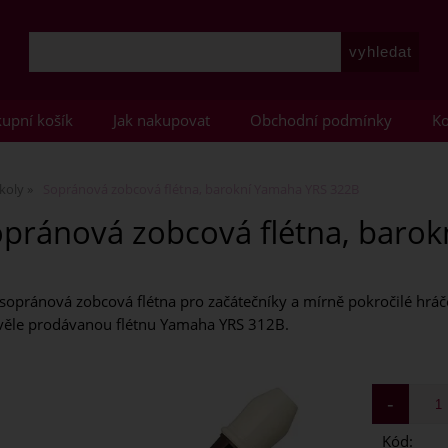
upní košík
Jak nakupovat
Obchodní podmínky
Ko
koly
Sopránová zobcová flétna, barokní Yamaha YRS 322B
pránová zobcová flétna, baro
opránová zobcová flétna pro začátečníky a mírně pokročilé hráče
kvěle prodávanou flétnu Yamaha YRS 312B.
Kód: