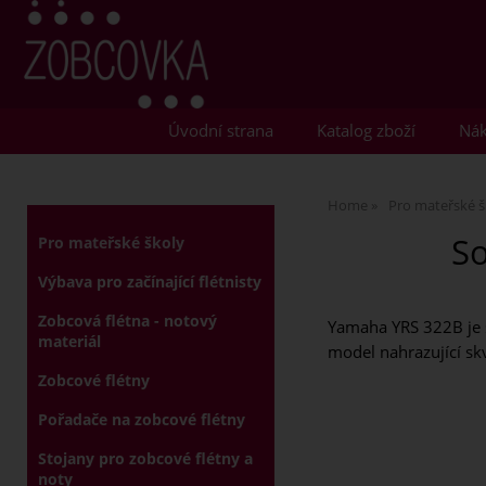
Úvodní strana
Katalog zboží
Nák
Home
Pro mateřské š
So
Pro mateřské školy
Výbava pro začínající flétnisty
Zobcová flétna - notový
Yamaha YRS 322B je s
materiál
model nahrazující s
Zobcové flétny
Pořadače na zobcové flétny
Stojany pro zobcové flétny a
noty