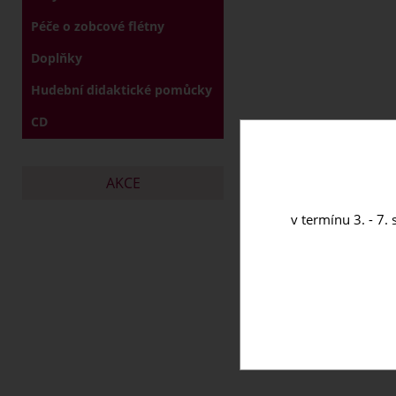
Péče o zobcové flétny
Doplňky
Hudební didaktické pomůcky
CD
AKCE
v termínu 3. - 7.