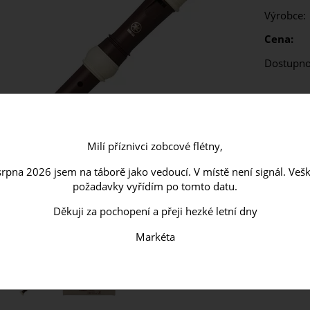
Výrobce:
Cena:
Dostupno
Milí příznivci zobcové flétny,
 srpna 2026 jsem na táborě jako vedoucí. V místě není signál. Ve
požadavky vyřídím po tomto datu.
Děkuji za pochopení a přeji hezké letní dny
Markéta