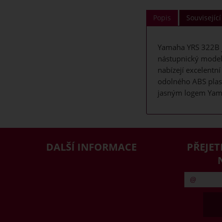
Popis
Související
Yamaha YRS 322B je
nástupnický model
nabízejí excelentní
odolného ABS plast
jasným logem Yam
DALŠÍ INFORMACE
PŘEJET