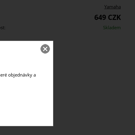
Yamaha
649 CZK
st:
Skladem
škeré objednávky a