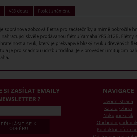
Váš dotaz
Poslat známénu
 sopránová zobcová flétna pro začátečníky a mírně pokročilé hrá
 nahrazující skvěle prodávanou flétnu Yamaha YRS 312B. Flétny 
 hratelnost a zvuk, který je překvapivě blízký zvuku dřevěných flé
u a je pro snadnou údržbu třídílná. Je v provedení imitujícím pa
aha.
E SI ZASÍLAT EMAILY
NAVIGACE
NEWSLETTER ?
Úvodní strana
Katalog zboží
Nákupní košík
Obchodní podmín
Kontaktní informa
Odstoupení od smlo