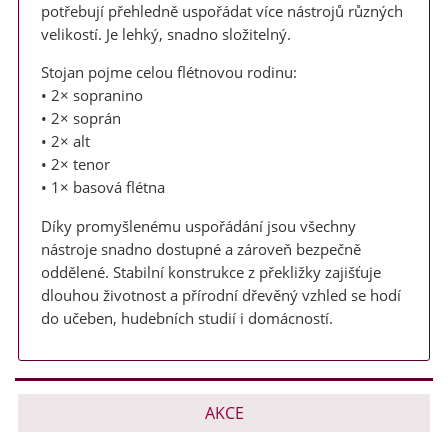
potřebují přehledně uspořádat více nástrojů různých
velikostí. Je lehký, snadno složitelný.
Stojan pojme celou flétnovou rodinu:
• 2× sopranino
• 2× soprán
• 2× alt
• 2× tenor
• 1× basová flétna
Díky promyšlenému uspořádání jsou všechny
nástroje snadno dostupné a zároveň bezpečně
oddělené. Stabilní konstrukce z překližky zajišťuje
dlouhou životnost a přírodní dřevěný vzhled se hodí
do učeben, hudebních studií i domácností.
AKCE