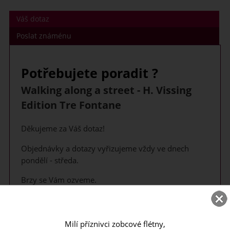
Váš dotaz
Poslat známénu
Potřebujete poradit ?
Walking along a street - H. Vissing
Edition Tre Fontane
Děkujeme za Váš dotaz!
Objednávky a dotazy vyřizujeme vždy ve dnech
pondělí - středa.
Brzy se Vám ozveme.
Vaše jméno, příjmení, firma
Milí příznivci zobcové flétny,
Váš email