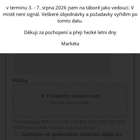
v termínu 3. - 7. srpna 2026 jsem na táborě jako vedoucí. V
místě není signál. Veškeré objednávky a požadavky vyřídím po
Váš telefon
tomto datu.
Děkuji za pochopení a přeji hezké letní dny
Váš dotaz
Markéta
Přílohy
📎 Přetáhněte soubory sem
nebo klikněte pro výběr
Povolené typy: PDF, XLS, XLSX, CSV, JPG, JPEG, PNG, TXT, DOC,
DOCX (max 10 MB / soubor, max 5 souborů)
Souhlasím se zpracováním osobních údajů pro