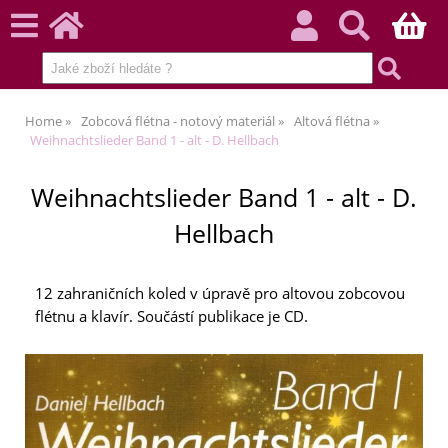
Home
Zobcová flétna - notový materiál
Altová flétna
Weihnachtslieder Band 1 - alt - D. Hellbach
Weihnachtslieder Band 1 - alt - D.
Hellbach
12 zahraničních koled v úpravě pro altovou zobcovou
flétnu a klavír. Součástí publikace je CD.