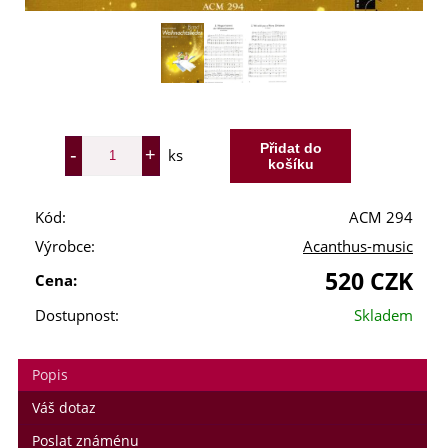
ks
Kód:
ACM 294
Výrobce:
Acanthus-music
520 CZK
Cena:
Dostupnost:
Skladem
Popis
Váš dotaz
Poslat známénu