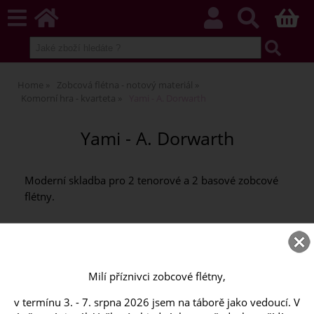
Home
Zobcová flétna - notový materiál
Komorní hra - kvarteta
Yami - A. Dorwarth
Yami - A. Dorwarth
Moderní skladba pro 2 tenorové a 2 basové zobcové
flétny.
Milí příznivci zobcové flétny,
v termínu 3. - 7. srpna 2026 jsem na táborě jako vedoucí. V