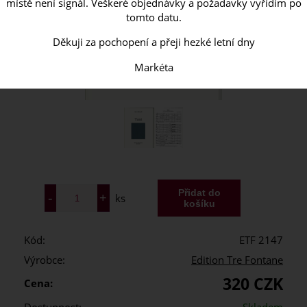
místě není signál. Veškeré objednávky a požadavky vyřídím po
tomto datu.
Děkuji za pochopení a přeji hezké letní dny
Markéta
ks
Kód:
ETF 2147
Výrobce:
Edition Tre Fontane
320 CZK
Cena: