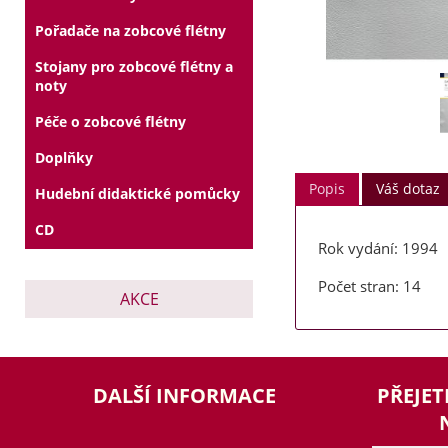
Pořadače na zobcové flétny
Stojany pro zobcové flétny a
noty
Péče o zobcové flétny
Doplňky
Popis
Váš dotaz
Hudební didaktické pomůcky
CD
Rok vydání: 1994
Počet stran: 14
AKCE
DALŠÍ INFORMACE
PŘEJET