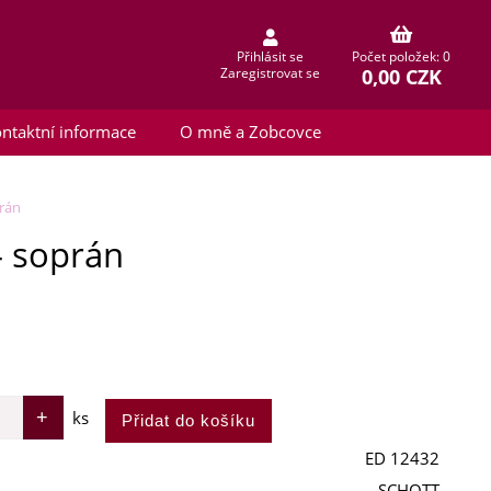
Přihlásit se
Počet položek: 0
0,00 CZK
Zaregistrovat se
ntaktní informace
O mně a Zobcovce
prán
 - soprán
ks
ED 12432
SCHOTT