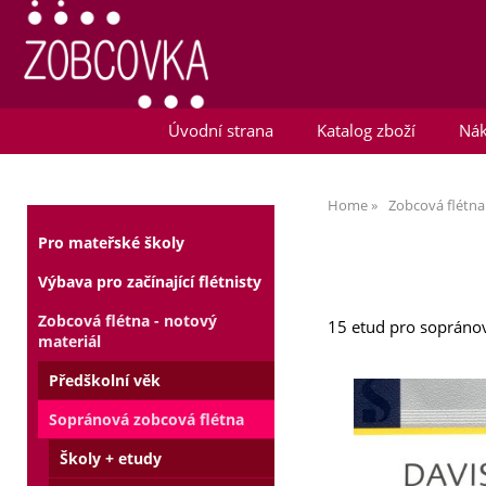
Úvodní strana
Katalog zboží
Nák
Home
Zobcová flétna
Pro mateřské školy
Výbava pro začínající flétnisty
Zobcová flétna - notový
15 etud pro sopráno
materiál
Předškolní věk
Sopránová zobcová flétna
Školy + etudy