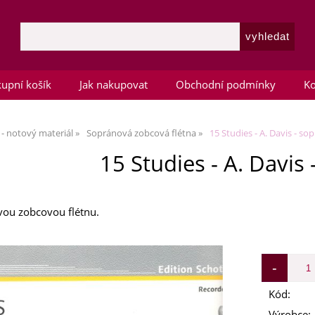
upní košík
Jak nakupovat
Obchodní podmínky
Ko
 - notový materiál
Sopránová zobcová flétna
15 Studies - A. Davis - so
15 Studies - A. Davis
vou zobcovou flétnu.
Kód:
Výrobce: