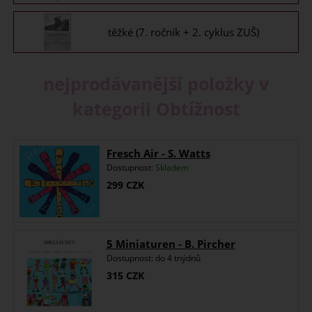
těžké (7. ročník + 2. cyklus ZUŠ)
nejprodávanější položky v
kategorii Obtížnost
Fresch Air - S. Watts
Dostupnost:
Skladem
299
CZK
5 Miniaturen - B. Pircher
Dostupnost:
do 4 tnýdnů
315
CZK