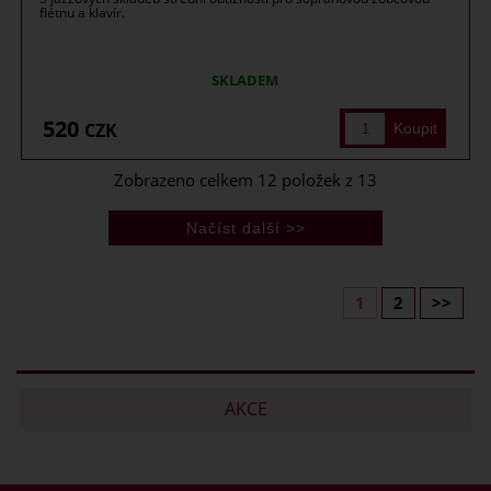
flétnu a klavír.
SKLADEM
520
CZK
Zobrazeno celkem
12
položek z
13
1
2
>>
AKCE