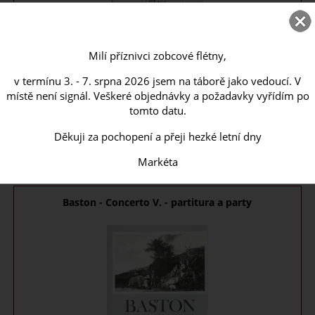
Milí příznivci zobcové flétny,
5. z řady lehčích koncertů pro sopránovou zobcovou flétnu, smyčce
v termínu 3. - 7. srpna 2026 jsem na táborě jako vedoucí. V
a b.c. Obsahuje sólový ...
místě není signál. Veškeré objednávky a požadavky vyřídím po
tomto datu.
do 4 týdnů
Děkuji za pochopení a přeji hezké letní dny
315
CZK
Markéta
Baston - Concerto V. - partitura a party