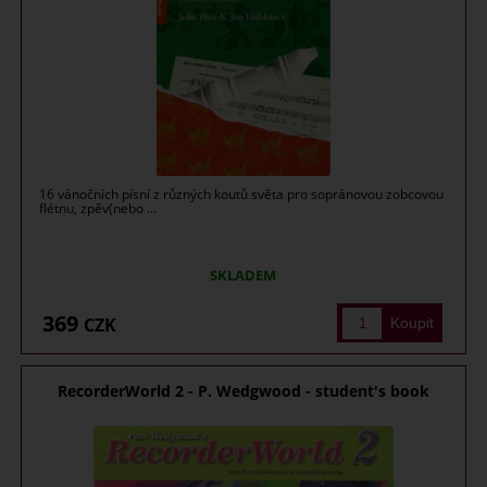
16 vánočních písní z různých koutů světa pro sopránovou zobcovou
flétnu, zpěv(nebo ...
SKLADEM
369
CZK
RecorderWorld 2 - P. Wedgwood - student's book