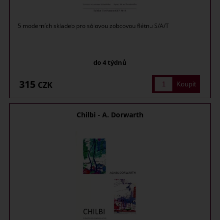
5 moderních skladeb pro sólovou zobcovou flétnu S/A/T
do 4 týdnů
315
CZK
Chilbi - A. Dorwarth