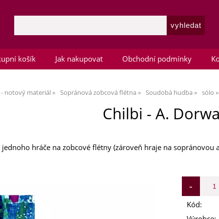
upní košík
Jak nakupovat
Obchodní podmínky
Ko
 - notový materiál
Sopránová zobcová flétna
Soudobá hudba
sólo
Chilbi - A. Dorw
jednoho hráče na zobcové flétny (zároveň hraje na sopránovou a a
Kód:
Výrobce: