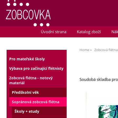
Úvodní strana
Katalog zboží
Nák
Home
Zobcová flétna
Pro mateřské školy
Výbava pro začínající flétnisty
Zobcová flétna - notový
Soudobá skladba pro 
materiál
Předškolní věk
Sopránová zobcová flétna
Školy + etudy