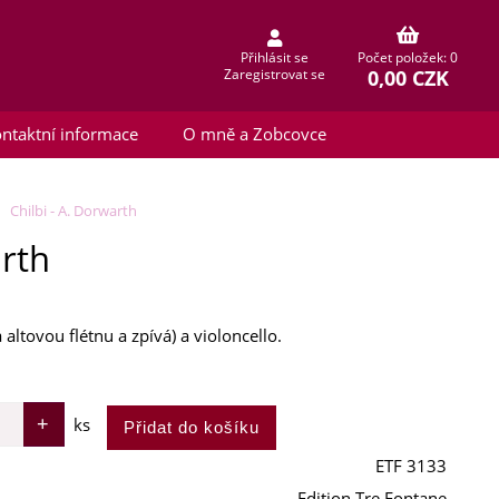
Přihlásit se
Počet položek: 0
0,00 CZK
Zaregistrovat se
ntaktní informace
O mně a Zobcovce
Chilbi - A. Dorwarth
arth
ltovou flétnu a zpívá) a violoncello.
ks
ETF 3133
Edition Tre Fontane