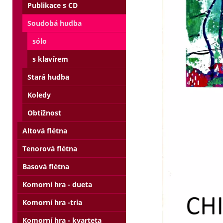
Publikace s CD
Soudobá hudba
sólo
s klavírem
Stará hudba
Koledy
Obtížnost
Altová flétna
Tenorová flétna
Basová flétna
Komorní hra - dueta
Komorní hra -tria
Komorní hra - kvarteta