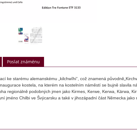
Poslat známénu
vrací ke starému alemanskému „kilchwîhi“, což znamená původně„Kirchw
 inaugurace kostela, na kterém na kostelním náměstí se bujně slavila 
ha regionálně podobných jmen jako Kirmes, Kerwe, Kerwa, Kärwa, Kirb
yní jméno Chilbi ve Švýcarsku a také v jihozápadní část Německa jako