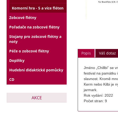
Komorní hra - 5 a více fléten
Zobcové flétny
Pořadače na zobcové flétny
Stojany pro zobcové flétny a
noty
Péče o zobcové flétny
Popis
Váš dotaz
Doplňky
Jméno „Chillbi“ se 
Hudební didaktické pomůcky
festival na památku
slavnost. Kromě mno
CD
Kerm nebo Kilbi je n
jarmark.
Rok vydání: 2022
AKCE
Počet stran: 9