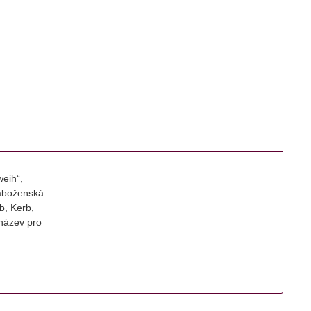
eih“, 
náboženská
, Kerb, 
 název pro