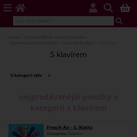
Home
Zobcová flétna - notový materiál
Sopránová zobcová flétna
Soudobá hudba
s klavírem
S klavírem
O kategorii výše
nejprodávanější položky v
kategorii s klavírem
Fresch Air - S. Watts
Dostupnost:
Skladem