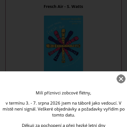
Fresch Air - S. Watts
12 lehkých až středně obtížných soudobých skladeb pro
sopránovou zobcovou flétnu a ...
Milí příznivci zobcové flétny,
SKLADEM
v termínu 3. - 7. srpna 2026 jsem na táborě jako vedoucí. V
místě není signál. Veškeré objednávky a požadavky vyřídím po
299
CZK
tomto datu.
Děkuji za pochopení a přeji hezké letní dny