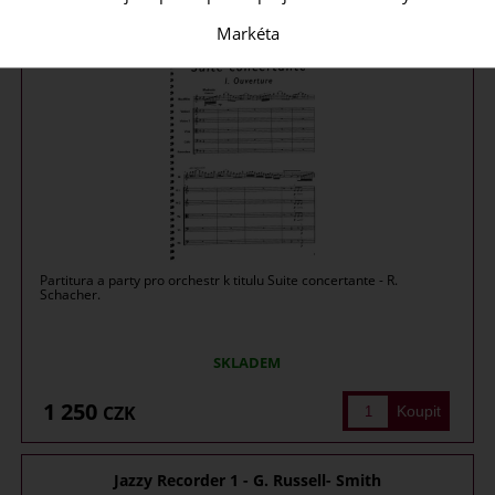
Suite concertante - R. Schacher - partitura+party
(orchestrální ...
Markéta
Partitura a party pro orchestr k titulu Suite concertante - R.
Schacher.
SKLADEM
1 250
CZK
Jazzy Recorder 1 - G. Russell- Smith