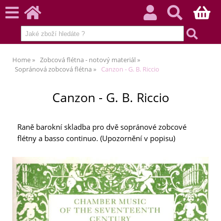
Home
Zobcová flétna - notový materiál
Sopránová zobcová flétna
Canzon - G. B. Riccio
Canzon - G. B. Riccio
Raně barokní skladba pro dvě sopránové zobcové
flétny a basso continuo. (Upozornění v popisu)