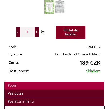
ks
Kód:
LPM CS2
Výrobce:
London Pro Musica Edition
189 CZK
Cena:
Dostupnost:
Skladem
Popis
Váš dotaz
Poslat známénu