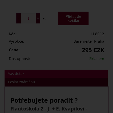
ks
Kód:
H 8012
Výrobce:
Bärenreiter Praha
295 CZK
Cena:
Dostupnost:
Skladem
Váš dotaz
Poslat známénu
Potřebujete poradit ?
Flautoškola 2 - J. + E. Kvapilovi -