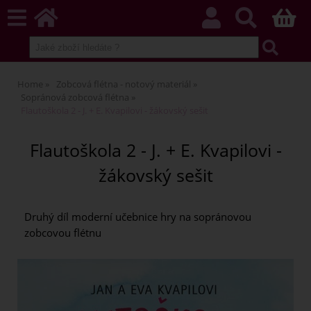
Home
Zobcová flétna - notový materiál
Sopránová zobcová flétna
Flautoškola 2 - J. + E. Kvapilovi - žákovský sešit
Flautoškola 2 - J. + E. Kvapilovi -
žákovský sešit
Druhý díl moderní učebnice hry na sopránovou
zobcovou flétnu