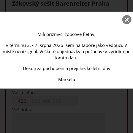
žákovský sešit Bärenreiter Praha
Děkujeme za Váš dotaz!
Objednávky a dotazy vyřizujeme vždy ve dnech
Milí příznivci zobcové flétny,
pondělí - středa.
v termínu 3. - 7. srpna 2026 jsem na táborě jako vedoucí. V
Brzy se Vám ozveme.
místě není signál. Veškeré objednávky a požadavky vyřídím po
tomto datu.
Vaše jméno, příjmení, firma
Děkuji za pochopení a přeji hezké letní dny
Váš email
Markéta
Váš telefon
Váš dotaz