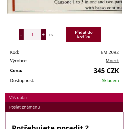
ks
Kód:
EM 2092
Výrobce:
Moeck
345 CZK
Cena:
Dostupnost:
Skladem
Váš dotaz
Poslat známénu
Potřebujete poradit ?