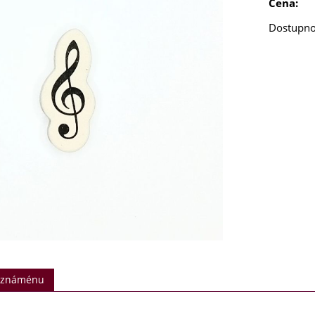
Cena:
Dostupno
t známénu