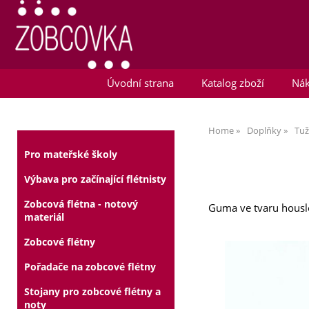
Úvodní strana
Katalog zboží
Nák
Home
Doplňky
Tuž
Pro mateřské školy
Výbava pro začínající flétnisty
Zobcová flétna - notový
Guma ve tvaru houslo
materiál
Zobcové flétny
Pořadače na zobcové flétny
Stojany pro zobcové flétny a
noty