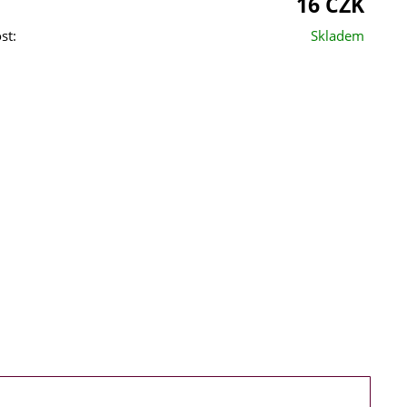
16 CZK
st:
Skladem