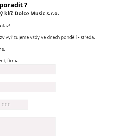
poradit ?
 klíč Dolce Music s.r.o.
otaz!
y vyřizujeme vždy ve dnech pondělí - středa.
me.
ní, firma