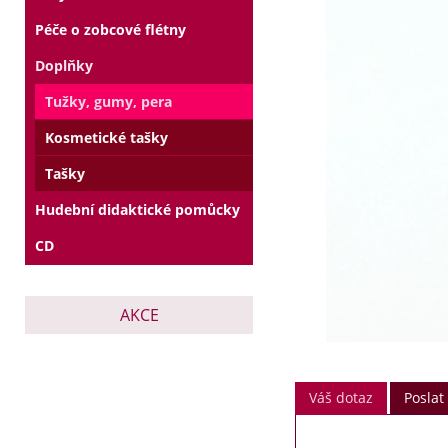
Péče o zobcové flétny
Doplňky
Tužky, gumy, pera
Kosmetické tašky
Tašky
Hudební didaktické pomůcky
CD
AKCE
Váš dotaz
Posla