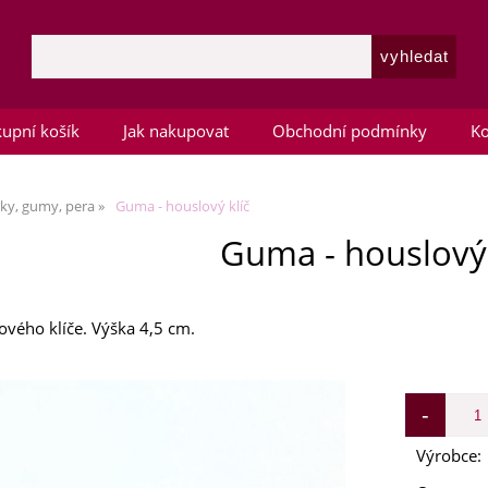
upní košík
Jak nakupovat
Obchodní podmínky
Ko
ky, gumy, pera
Guma - houslový klíč
Guma - houslový 
vého klíče. Výška 4,5 cm.
Výrobce: