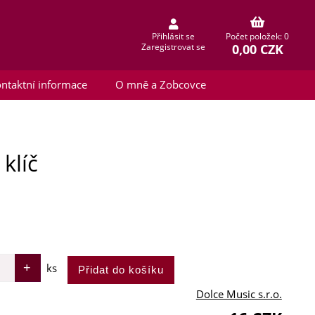
Přihlásit se
Počet položek: 0
0,00 CZK
Zaregistrovat se
ntaktní informace
O mně a Zobcovce
klíč
ks
Dolce Music s.r.o.