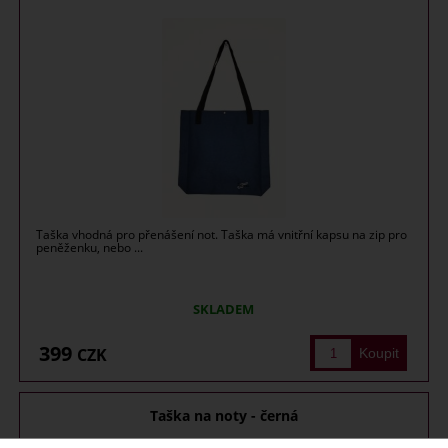
Taška vhodná pro přenášení not. Taška má vnitřní kapsu na zip pro
peněženku, nebo ...
SKLADEM
399
CZK
Taška na noty - černá