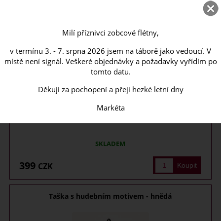
Milí příznivci zobcové flétny,
v termínu 3. - 7. srpna 2026 jsem na táborě jako vedoucí. V
místě není signál. Veškeré objednávky a požadavky vyřídím po
tomto datu.
Děkuji za pochopení a přeji hezké letní dny
Markéta
Taška vhodná pro přenášení not. Taška má vnitřní kapsu na zip pro
peněženku, nebo ...
SKLADEM
399
CZK
Taška s hudebním motivem - hnědá