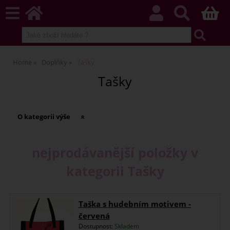
Home
Doplňky
Tašky
Tašky
O kategorii výše
nejprodávanější položky v
kategorii Tašky
Taška s hudebním motivem -
červená
Dostupnost:
Skladem