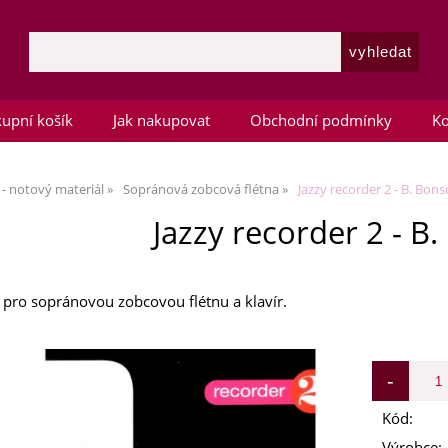
upní košík
Jak nakupovat
Obchodní podmínky
Ko
 - notový materiál
Sopránová zobcová flétna
Jazzy recorder 2 - B. Bons
Jazzy recorder 2 - B
pro sopránovou zobcovou flétnu a klavír.
Kód:
Výrobce: