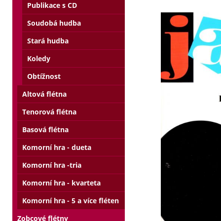
Publikace s CD
Soudobá hudba
Stará hudba
Koledy
Obtížnost
Altová flétna
Tenorová flétna
Basová flétna
Komorní hra - dueta
Komorní hra -tria
Komorní hra - kvarteta
Komorní hra - 5 a více fléten
v termínu 3. - 7.
Zobcové flétny