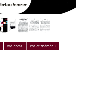
požadavky vyřídím po tomto datu.
Děkuji za pochopení a přeji hezké letní dny
Markéta
Váš dotaz
Poslat známénu