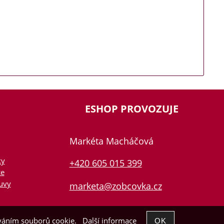
ESHOP PROVOZUJE
Markéta Macháčová
ky
+420 605 015 399
ce
uvy
marketa@zobcovka.cz
žíváním souborů cookie.
Další informace
hop5.cz