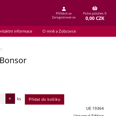
Přihlásit se
Počet položek: 0
0,00 CZK
Zaregistrovat se
ntaktní informace
O mně a Zobcovce
or
. Bonsor
ks
UE 19364
Universal Edition