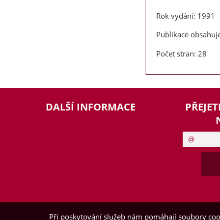
Rok vydání: 1991
Publikace obsahuje
Počet stran: 28
DALŠÍ INFORMACE
PŘEJET
Při poskytování služeb nám pomáhají soubory coo
Copyright ©
es