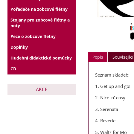
Pořadače na zobcové flétny
Stojany pro zobcové flétny a
noty
Péče o zobcové flétny
Doplňky
Popis
Související
Hudební didaktické pomůcky
CD
Seznam skladeb:
1. Get up and go!
AKCE
2. Nice 'n' easy
3. Serenata
4. Reverie
5. Waltz for Mo