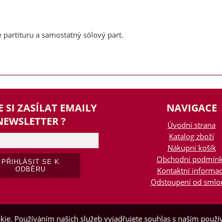
 partituru a samostatný sólový part.
E SI ZASÍLAT EMAILY
NAVIGACE
NEWSLETTER ?
Úvodní strana
Katalog zboží
Nákupní košík
Obchodní podmín
Kontaktní informa
Odstoupení od smlo
kie. Používáním našich služeb vyjadřujete souhlas s naším pou
hop.zobcovka.cz
,
provozováno na systému
tvorba e-shopu
a
pronájem e-shopu
S