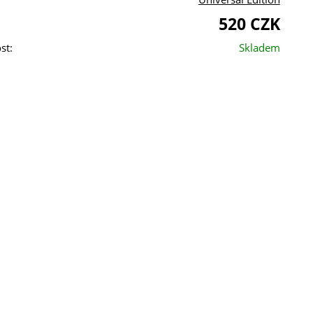
520 CZK
st:
Skladem
škeré objednávky a