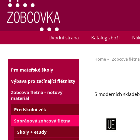
Úvodní strana
Katalog zboží
Nák
Home
Zobcová flétna
Pro mateřské školy
Výbava pro začínající flétnisty
Zobcová flétna - notový
5 moderních skladeb 
materiál
Předškolní věk
Sopránová zobcová flétna
Školy + etudy