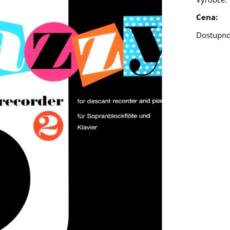
Cena:
Dostupno
Milí příznivci zobcové flétny,
 srpna 2026 jsem na táborě jako vedoucí. V místě není signál. Ve