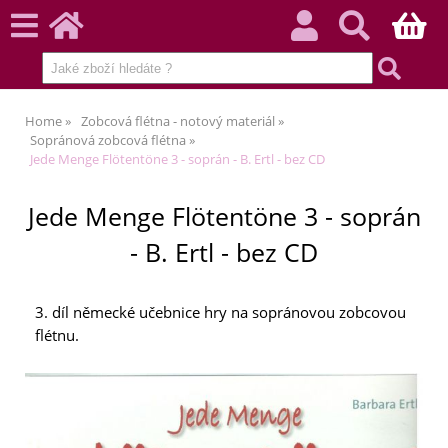
Home
Zobcová flétna - notový materiál
Sopránová zobcová flétna
Jede Menge Flötentöne 3 - soprán - B. Ertl - bez CD
Jede Menge Flötentöne 3 - soprán
- B. Ertl - bez CD
3. díl německé učebnice hry na sopránovou zobcovou
flétnu.