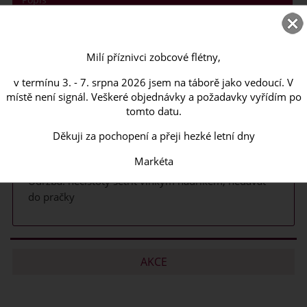
Váš dotaz
Poslat známénu
Milí příznivci zobcové flétny,
v termínu 3. - 7. srpna 2026 jsem na táborě jako vedoucí. V
Rozměry: 22 x 15 cm
místě není signál. Veškeré objednávky a požadavky vyřídím po
tomto datu.
Materiál: voděodolný Kortexin, omyvatelný
hadříkem
Děkuji za pochopení a přeji hezké letní dny
Výroba: vyrobeno v ČR
Markéta
Údržba: nečistoty setřít vlhkým hadříkem, nedávat
do pračky
AKCE