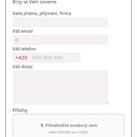
Brzy se Vám ozveme.
Milí příznivci zobcové flétny,
Vaše jméno, příjmení, firma
v termínu 3. - 7. srpna 2026 jsem na táborě jako vedoucí. V
místě není signál. Veškeré objednávky a požadavky vyřídím po
Váš email
tomto datu.
Děkuji za pochopení a přeji hezké letní dny
Váš telefon
Markéta
Váš dotaz
Přílohy
📎 Přetáhněte soubory sem
nebo klikněte pro výběr