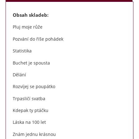
v termínu 3. - 7. srpna 2026 jsem na táborě jako vedoucí. V
místě není signál. Veškeré objednávky a požadavky vyřídím po
Obsah skladeb:
tomto datu.
Děkuji za pochopení a přeji hezké letní dny
Pluj moje růže
Markéta
Pozvání do říše pohádek
Statistika
Buchet je spousta
Dělání
Rozvíjej se poupátko
Trpasličí svatba
Kdepak ty ptáčku
Láska na 100 let
Znám jednu krásnou