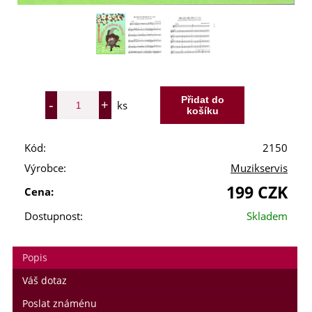
ks
Kód:
2150
Výrobce:
Muzikservis
199 CZK
Cena:
Dostupnost:
Skladem
Popis
Váš dotaz
Milí příznivci zobcové flétny,
Poslat známénu