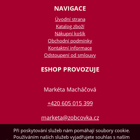
NAVIGACE
Úvodní strana
Katalog zboží
Nákupní košík
Obchodní podmínky
Kontaktní informace
Odstoupení od smlouvy
ESHOP PROVOZUJE
Markéta Macháčová
+420 605 015 399
marketa@zobcovka.cz
Při poskytování služeb nám pomáhají soubory cookie.
Používáním našich služeb vyjadřujete souhlas s naším