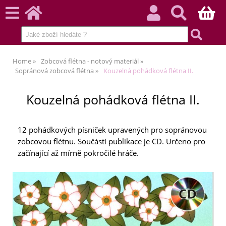
Home
Zobcová flétna - notový materiál
Sopránová zobcová flétna
Kouzelná pohádková flétna II.
Kouzelná pohádková flétna II.
12 pohádkových písniček upravených pro sopránovou
zobcovou flétnu. Součástí publikace je CD. Určeno pro
začínající až mírně pokročilé hráče.