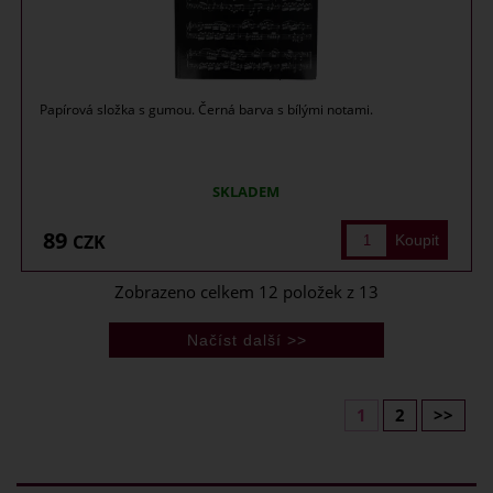
Papírová složka s gumou. Černá barva s bílými notami.
SKLADEM
89
CZK
Zobrazeno celkem
12
položek z
13
1
2
>>