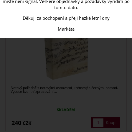
místě není signál. Veškeré objednávky a požadavky vyřídím po
tomto datu.
Notový pořadač s hudebním motivem, béžový
Děkuji za pochopení a přeji hezké letní dny
Markéta
Notový pořadač s notovými osnovami, krémový s černými notami.
Vysoce kvalitní zpracování ...
SKLADEM
240
CZK