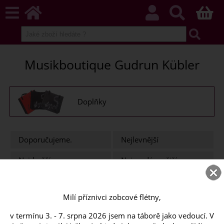
Musikboutique Gudrun Kübler
Doplňky
Doporučujeme.
Nejlevnější
Nejdražší
Nejprodávanější
Nejnovější
Abecedně
Milí příznivci zobcové flétny,
1
2
>>
v termínu 3. - 7. srpna 2026 jsem na táborě jako vedoucí. V