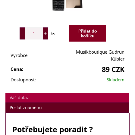
ks
Musikboutique Gudrun
Výrobce:
Kübler
89 CZK
Cena:
Dostupnost:
Skladem
Váš dotaz
Poslat známénu
Potřebujete poradit ?