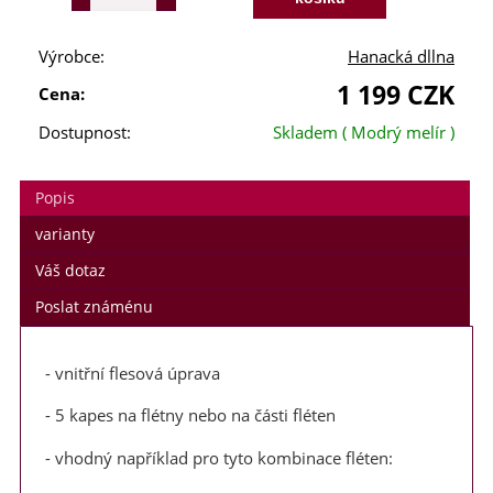
Výrobce:
Hanacká dllna
1 199 CZK
Cena:
Dostupnost:
Skladem
( Modrý melír )
Popis
varianty
Váš dotaz
Poslat známénu
- vnitřní flesová úprava
- 5 kapes na flétny nebo na části fléten
- vhodný například pro tyto kombinace fléten: