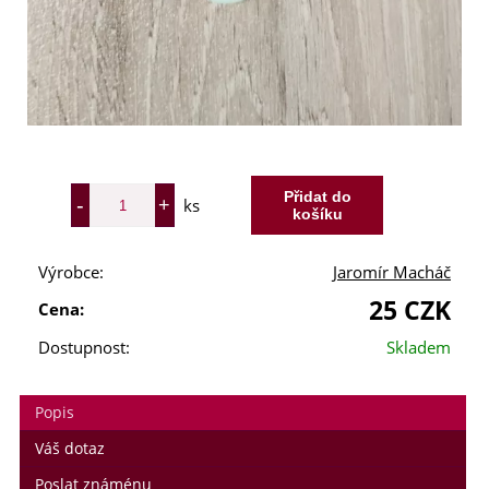
ks
Výrobce:
Jaromír Macháč
25 CZK
Cena:
Dostupnost:
Skladem
Milí příznivci zobcové flétny,
v termínu 3. - 7. srpna 2026 jsem na táborě jako vedoucí. V
Popis
místě není signál. Veškeré objednávky a požadavky vyřídím po
tomto datu.
Váš dotaz
Poslat známénu
Děkuji za pochopení a přeji hezké letní dny