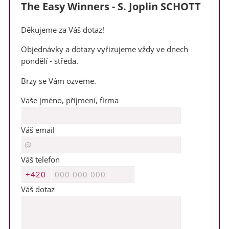
The Easy Winners - S. Joplin SCHOTT
Děkujeme za Váš dotaz!
Objednávky a dotazy vyřizujeme vždy ve dnech
Milí příznivci zobcové flétny,
pondělí - středa.
v termínu 3. - 7. srpna 2026 jsem na táborě jako vedoucí. V
Brzy se Vám ozveme.
místě není signál. Veškeré objednávky a požadavky vyřídím po
tomto datu.
Vaše jméno, příjmení, firma
Děkuji za pochopení a přeji hezké letní dny
Váš email
Markéta
Váš telefon
Váš dotaz