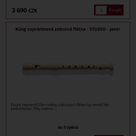
3 690
CZK
Küng sopráninová zobcová flétna - STUDIO - javor
Druhý nejmenší člen rodiny zobcových fléten by neměl být
podceňován. Díky svému ...
do 3 týdnů