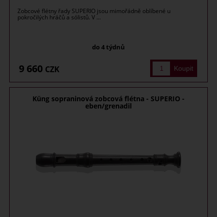
Zobcové flétny řady SUPERIO jsou mimořádně oblíbené u
pokročilých hráčů a sólistů. V ...
do 4 týdnů
9 660
CZK
Küng sopraninová zobcová flétna - SUPERIO -
eben/grenadil