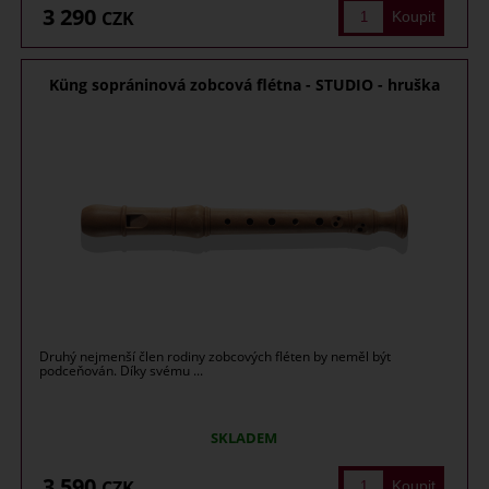
3 290
CZK
Küng sopráninová zobcová flétna - STUDIO - hruška
Druhý nejmenší člen rodiny zobcových fléten by neměl být
podceňován. Díky svému ...
SKLADEM
3 590
CZK