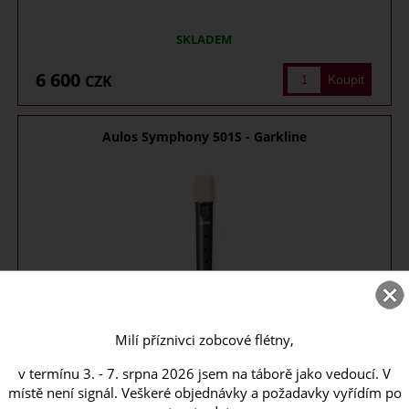
SKLADEM
6 600
CZK
Aulos Symphony 501S - Garkline
Milí příznivci zobcové flétny,
Zobcová flétna Aulos Garklein, 1-dílná, barva tmavě hnědá, délka
v termínu 3. - 7. srpna 2026 jsem na táborě jako vedoucí. V
16,5 cm, koženkový ...
místě není signál. Veškeré objednávky a požadavky vyřídím po