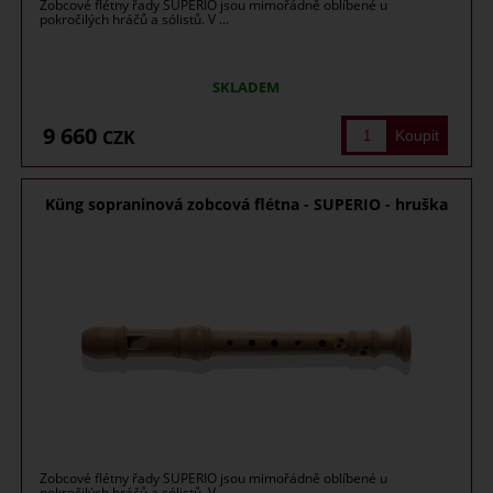
Zobcové flétny řady SUPERIO jsou mimořádně oblíbené u
pokročilých hráčů a sólistů. V ...
SKLADEM
9 660
CZK
Küng sopraninová zobcová flétna - SUPERIO - hruška
Zobcové flétny řady SUPERIO jsou mimořádně oblíbené u
pokročilých hráčů a sólistů. V ...