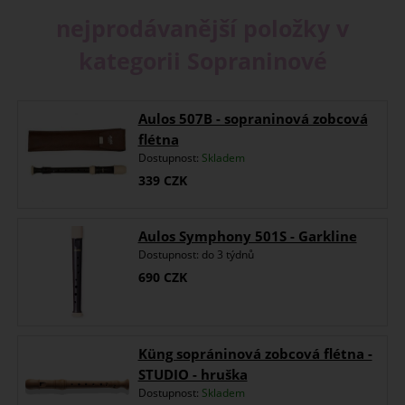
nejprodávanější položky v
kategorii Sopraninové
Aulos 507B - sopraninová zobcová
flétna
Dostupnost:
Skladem
339
CZK
Aulos Symphony 501S - Garkline
Dostupnost:
do 3 týdnů
690
CZK
Küng sopráninová zobcová flétna -
STUDIO - hruška
Dostupnost:
Skladem