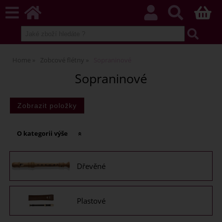
Home
Zobcové flétny
Sopraninové
Sopraninové
O kategorii výše
Dřevěné
Plastové