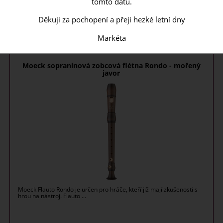
tomto datu.
do 3 týdnů
Děkuji za pochopení a přeji hezké letní dny
690
CZK
Markéta
Moeck sopraninová zobcová flétna Rondo - mořený
javor
Moeck Flauto Rondo je určen pro hráče, kteří již mají zkušenosti s
hrou na nástroj. Flauto ...