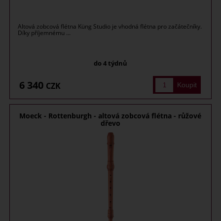
Altová zobcová flétna Küng Studio je vhodná flétna pro začátečníky.
Díky příjemnému ...
do 4 týdnů
6 340
CZK
Moeck - Rottenburgh - altová zobcová flétna - růžové
dřevo