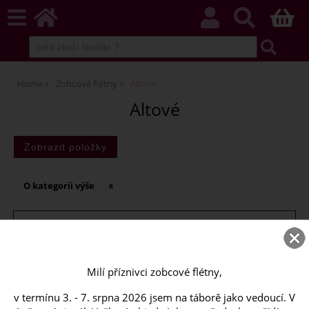
Home
Zobcové flétny
Altové
Altové
O kategorii výše
Dřevěné
Milí příznivci zobcové flétny,
Plastové
v termínu 3. - 7. srpna 2026 jsem na táborě jako vedoucí. V