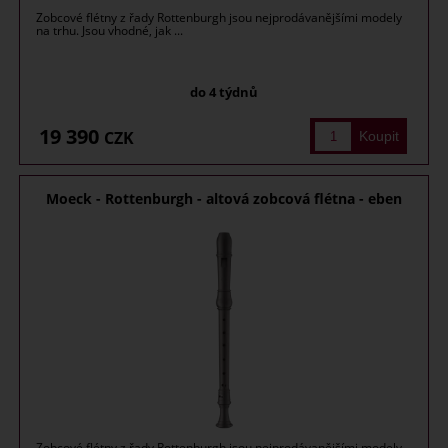
Zobcové flétny z řady Rottenburgh jsou nejprodávanějšími modely
na trhu. Jsou vhodné, jak ...
do 4 týdnů
19 390
CZK
Moeck - Rottenburgh - altová zobcová flétna - eben
Zobcové flétny z řady Rottenburgh jsou nejprodávanějšími modely