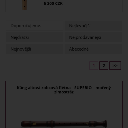
6 300
CZK
Doporučujeme.
Nejlevnější
Nejdražší
Nejprodávanější
Nejnovější
Abecedně
1
2
>>
Küng altová zobcová flétna - SUPERIO - mořený
zimostráz