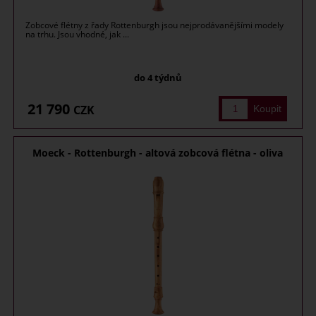
Zobcové flétny z řady Rottenburgh jsou nejprodávanějšími modely
na trhu. Jsou vhodné, jak ...
do 4 týdnů
21 790
CZK
Moeck - Rottenburgh - altová zobcová flétna - oliva