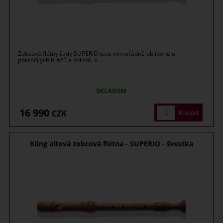
Zobcové flétny řady SUPERIO jsou mimořádně oblíbené u
pokročilých hráčů a sólistů. V ...
SKLADEM
16 990
CZK
Küng altová zobcová flétna - SUPERIO - švestka