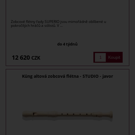
Zobcové flétny řady SUPERIO jsou mimořádně oblíbené u
pokročilých hráčů a sólistů. V ...
do 4 týdnů
12 620
CZK
Küng altová zobcová flétna - STUDIO - javor