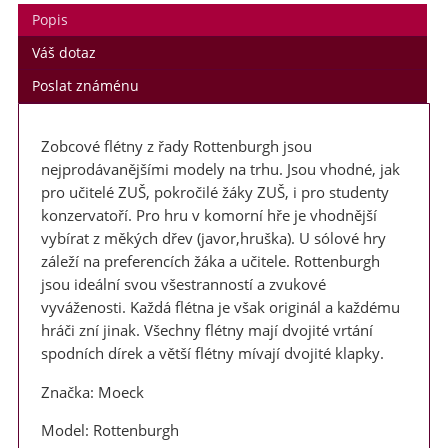
Popis
Váš dotaz
Poslat známénu
Zobcové flétny z řady Rottenburgh jsou
nejprodávanějšími modely na trhu. Jsou vhodné, jak
pro učitelé ZUŠ, pokročilé žáky ZUŠ, i pro studenty
konzervatoří. Pro hru v komorní hře je vhodnější
vybírat z měkých dřev (javor,hruška). U sólové hry
záleží na preferencích žáka a učitele. Rottenburgh
jsou ideální svou všestranností a zvukové
vyváženosti. Každá flétna je však originál a každému
hráči zní jinak. Všechny flétny mají dvojité vrtání
spodních dírek a větší flétny mívají dvojité klapky.
Značka: Moeck
Model: Rottenburgh