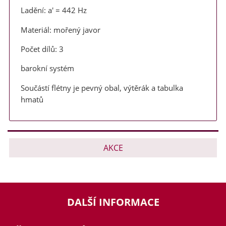
Ladění: a' = 442 Hz
Materiál: mořený javor
Počet dílů: 3
barokní systém
Součástí flétny je pevný obal, výtěrák a tabulka
hmatů
AKCE
DALŠÍ INFORMACE