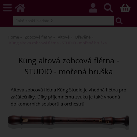
Home
Zobcové flétny
Altové
Dřevěné
Küng altová zobcová flétna - STUDIO - mořená hruška
Küng altová zobcová flétna -
STUDIO - mořená hruška
Altová zobcová flétna Küng Studio je vhodná flétna pro
začátečníky. Díky příjemnému zvuku je také vhodná
do komorních souborů a orchestrů.