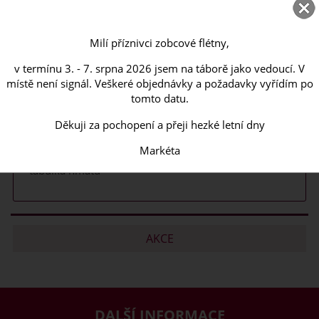
Ladění: a' = 442 Hz
Milí příznivci zobcové flétny,
Materiál: mořená hruška
v termínu 3. - 7. srpna 2026 jsem na táborě jako vedoucí. V
Délka: 47,2 cm
místě není signál. Veškeré objednávky a požadavky vyřídím po
tomto datu.
Počet dílů: 3
Děkuji za pochopení a přeji hezké letní dny
barokní systém
Markéta
Součástí flétny je pevný plátěný obal, výtěrák a
tabulka hmatů
AKCE
DALŠÍ INFORMACE