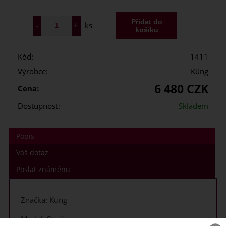
ks
Kód:
1411
Výrobce:
Küng
6 480 CZK
Cena:
Dostupnost:
Skladem
Popis
Váš dotaz
Poslat známénu
Značka: Küng
Model: Studio