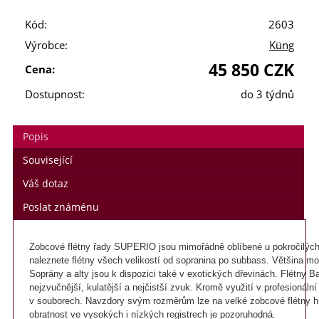
Kód:
2603
Výrobce:
Küng
45 850 CZK
Cena:
Dostupnost:
do 3 týdnů
Popis
Související
Váš dotaz
Poslat známénu
Zobcové flétny řady SUPERIO jsou mimořádně oblíbené u pokročilých
naleznete flétny všech velikostí od sopranina po subbass. 
Většina mod
Soprány a alty jsou k dispozici také v exotických dřevinách. Flétny 
nejzvučnější, kulatější a nejčistší zvuk. Kromě využití v profesionáln
v souborech. Navzdory svým rozměrům lze na velké zobcové flétny hrá
obratnost ve vysokých i nízkých registrech je pozoruhodná.