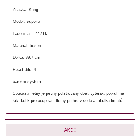
Značka: Küng
Model: Superio
Ladění: a' = 442 Hz
Materiál: třešeň
Délka: 89,7 cm
Počet dílů: 4
barokní systém
Součástí flétny je pevný polstrovaný obal, výtěrák, popruh na
krk, kolík pro podpírání flétny při hře v sedě a tabulka hmatů
AKCE