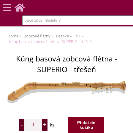
Home
Zobcové flétny
Basové
in F
Küng basová zobcová flétna - SUPERIO - třešeň
Küng basová zobcová flétna -
SUPERIO - třešeň
ks