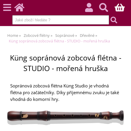
Home
Zobcové flétny
Sopránové
Dřevěné
Küng sopránová zobcová flétna - STUDIO - mořená hruška
Küng sopránová zobcová flétna -
STUDIO - mořená hruška
Sopránová zobcová flétna Küng Studio je vhodná
flétna pro začátečníky. Díky příjemnému zvuku je také
vhodná do komorní hry.