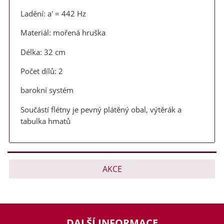
Ladění: a' = 442 Hz
Materiál: mořená hruška
Délka: 32 cm
Počet dílů: 2
barokní systém
Součástí flétny je pevný plátěný obal, výtěrák a
tabulka hmatů
AKCE
DALŠÍ INFORMACE