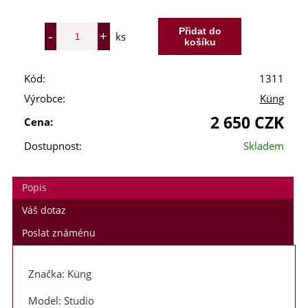
ks
Kód:
1311
Výrobce:
Küng
2 650 CZK
Cena:
Dostupnost:
Skladem
Popis
Váš dotaz
Poslat známénu
Značka: Küng
Model: Studio