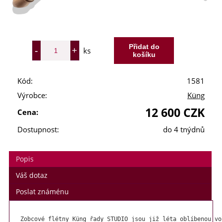
ks
Kód:
1581
Výrobce:
Küng
12 600 CZK
Cena:
Dostupnost:
do 4 tnýdnů
Popis
Váš dotaz
Poslat známénu
Zobcové flétny Küng řady STUDIO jsou již léta oblíbenou vo