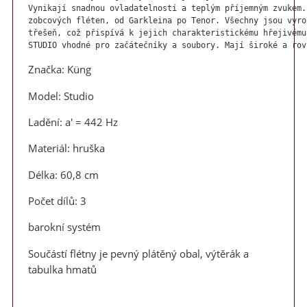
Vynikají snadnou ovladatelností a teplým příjemným zvukem.
zobcových fléten, od Garkleina po Tenor. Všechny jsou vyro
třešeň, což přispívá k jejich charakteristickému hřejivému
STUDIO vhodné pro začátečníky a soubory. Mají široké a rov
Značka: Küng
Model: Studio
Ladění: a' = 442 Hz
Materiál: hruška
Délka: 60,8 cm
Počet dílů: 3
barokní systém
Součástí flétny je pevný plátěný obal, výtěrák a
tabulka hmatů