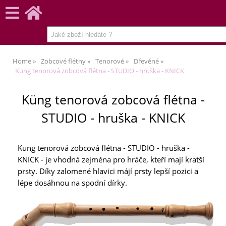
Home
Zobcové flétny
Tenorové
Dřevěné
Küng tenorová zobcová flétna - STUDIO - hruška - KNICK
Küng tenorová zobcová flétna -
STUDIO - hruška - KNICK
Küng tenorová zobcová flétna - STUDIO - hruška -
KNICK - je vhodná zejména pro hráče, kteří mají kratší
prsty. Díky zalomené hlavici májí prsty lepší pozici a
lépe dosáhnou na spodní dírky.