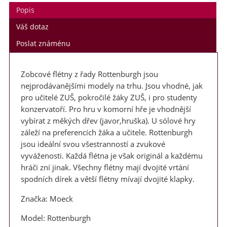
Popis
Váš dotaz
Poslat známénu
Zobcové flétny z řady Rottenburgh jsou
nejprodávanějšími modely na trhu. Jsou vhodné, jak
pro učitelé ZUŠ, pokročilé žáky ZUŠ, i pro studenty
konzervatoří. Pro hru v komorní hře je vhodnější
vybírat z měkých dřev (javor,hruška). U sólové hry
záleží na preferencích žáka a učitele. Rottenburgh
jsou ideální svou všestranností a zvukové
vyváženosti. Každá flétna je však originál a každému
hráči zní jinak. Všechny flétny mají dvojité vrtání
spodních dírek a větší flétny mívají dvojité klapky.
Značka: Moeck
Model: Rottenburgh